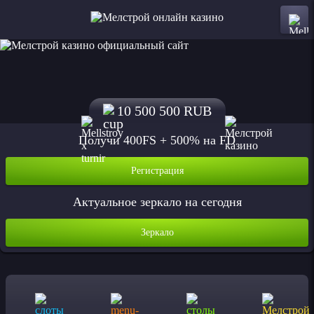
10 500 500 RUB
Получи 400FS + 500% на FD
Регистрация
Актуальное зеркало на сегодня
Зеркало