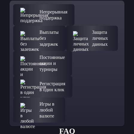
Непрерывная
поддержка
Выплаты
Защита
без
личных
задержек
данных
Постоянные
акции и
турниры
Регистрация
в один клик
Игры в
любой
валюте
FAQ