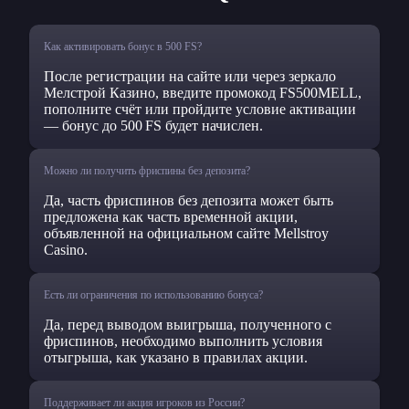
Как активировать бонус в 500 FS?
После регистрации на сайте или через зеркало
Мелстрой Казино, введите промокод FS500MELL,
пополните счёт или пройдите условие активации
— бонус до 500 FS будет начислен.
Можно ли получить фриспины без депозита?
Да, часть фриспинов без депозита может быть
предложена как часть временной акции,
объявленной на официальном сайте Mellstroy
Casino.
Есть ли ограничения по использованию бонуса?
Да, перед выводом выигрыша, полученного с
фриспинов, необходимо выполнить условия
отыгрыша, как указано в правилах акции.
Поддерживает ли акция игроков из России?