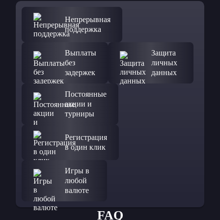
Непрерывная
поддержка
Выплаты
Защита
без
личных
задержек
данных
Постоянные
акции и
турниры
Регистрация
в один клик
Игры в
любой
валюте
FAQ