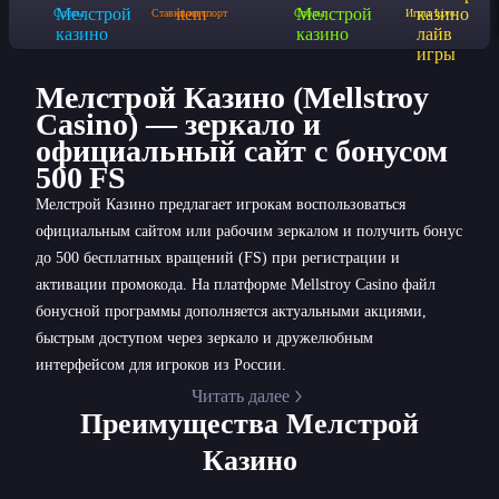
Слоты
Ставки на спорт
Столы
Игры Live
Мелстрой Казино (Mellstroy
Casino) — зеркало и
официальный сайт с бонусом
500 FS
Мелстрой Казино предлагает игрокам воспользоваться
официальным сайтом или рабочим зеркалом и получить бонус
до 500 бесплатных вращений (FS) при регистрации и
активации промокода. На платформе Mellstroy Casino файл
бонусной программы дополняется актуальными акциями,
быстрым доступом через зеркало и дружелюбным
интерфейсом для игроков из России.
Читать далее
Преимущества Мелстрой
Казино