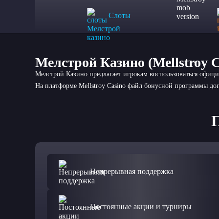
Слоты
Мелстрой Казино (Mellstroy 
Мелстрой Казино предлагает игрокам воспользоваться офици
На платформе Mellstroy Casino файл бонусной программы до
Непрерывная поддержка
Постоянные акции и турниры