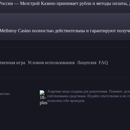
з России — Мелстрой Казино принимает рубли и методы оплаты,
о Mellstroy Casino полностью действительны и гарантируют полу
твенная игра
Условия использования
Лицензия
FAQ
Азартные игры созданы для развлечения. Помните: дела
лностью
собственными средствами. Играйте ответственно и не с
позволить себе проиграть.