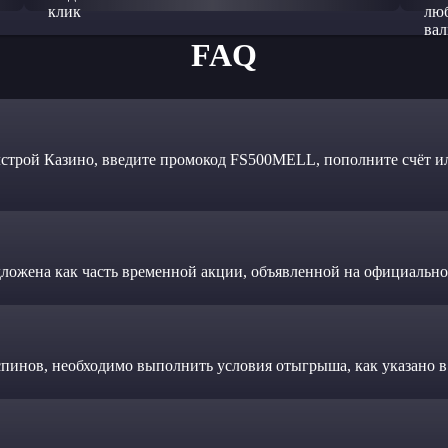
FAQ
елстрой Казино, введите промокод FS500MELL, пополните счёт и
ложена как часть временной акции, объявленной на официальном 
пинов, необходимо выполнить условия отыгрыша, как указано в