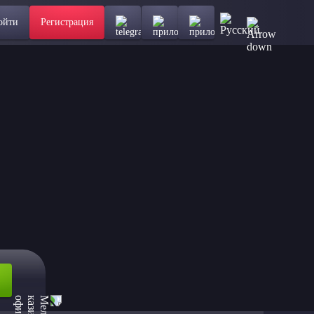
ойти
Регистрация