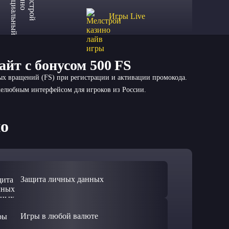
Игры Live
айт с бонусом 500 FS
ых вращений (FS) при регистрации и активации промокода.
желюбным интерфейсом для игроков из России.
о
Защита личных данных
Игры в любой валюте