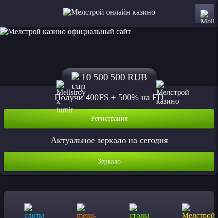
10 500 500 RUB
Получи 400FS + 500% на FD
Регистрация
Актуальное зеркало на сегодня
Зеркало