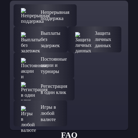
Непрерывная
поддержка
Выплаты
Защита
без
личных
задержек
данных
Постоянные
акции и
турниры
Регистрация
в один клик
Игры в
любой
валюте
FAQ