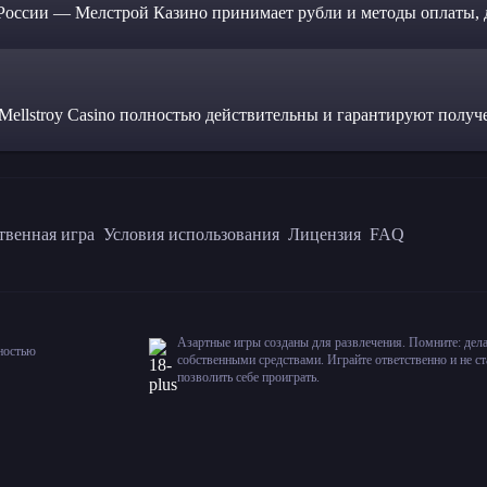
з России — Мелстрой Казино принимает рубли и методы оплаты,
о Mellstroy Casino полностью действительны и гарантируют полу
твенная игра
Условия использования
Лицензия
FAQ
Азартные игры созданы для развлечения. Помните: дела
лностью
собственными средствами. Играйте ответственно и не с
позволить себе проиграть.