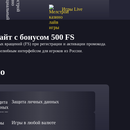
Игры Live
айт с бонусом 500 FS
ых вращений (FS) при регистрации и активации промокода.
желюбным интерфейсом для игроков из России.
о
Защита личных данных
Игры в любой валюте