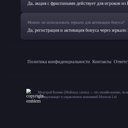
Да, акция с фриспинами действует для игроков и
Можно ли использовать зеркало для активации бонуса?
Да, регистрация и активация бонуса через зеркал
Политика конфиденциальности
Контакты
Ответс
Мелстрой Казино (Mellstroy casino) — это онлайн-казино, по
принадлежащее и управляемое компанией Moracon Ltd.