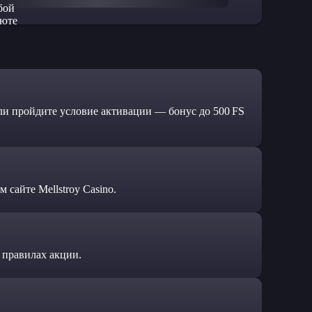
ли пройдите условие активации — бонус до 500 FS
сайте Mellstroy Casino.
 правилах акции.