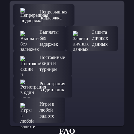
Непрерывная
поддержка
Выплаты
Защита
без
личных
задержек
данных
Постоянные
акции и
турниры
Регистрация
в один клик
Игры в
любой
валюте
FAQ