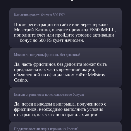
Как активировать бонус в 500 FS?
После регистрации на сайте или через зеркало
Мелстрой Казино, введите промокод FS500MELL,
пополните счёт или пройдите условие активации
— бонус до 500 FS будет начислен.
Можно ли получить фриспины без депозита?
Да, часть фриспинов без депозита может быть
предложена как часть временной акции,
объявленной на официальном сайте Mellstroy
Casino.
Есть ли ограничения по использованию бонуса?
Да, перед выводом выигрыша, полученного с
фриспинов, необходимо выполнить условия
отыгрыша, как указано в правилах акции.
Поддерживает ли акция игроков из России?