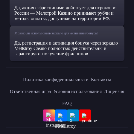
Да, акция с фриспинами действует для игроков из
России — Мелстрой Казино принимает рубли и
методы оплаты, доступные на территории РФ.
Можно ли использовать зеркало для активации бонуса?
Да, регистрация и активация бонуса через зеркало
Mellstroy Casino полностью действительны и
гарантируют получение фриспинов.
Политика конфиденциальности
Контакты
Ответственная игра
Условия использования
Лицензия
FAQ