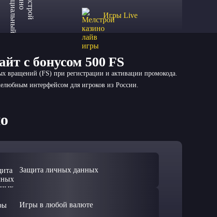
Игры Live
айт с бонусом 500 FS
ых вращений (FS) при регистрации и активации промокода.
желюбным интерфейсом для игроков из России.
о
Защита личных данных
Игры в любой валюте