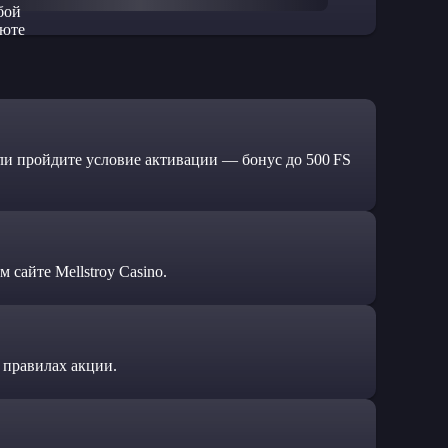
ли пройдите условие активации — бонус до 500 FS
сайте Mellstroy Casino.
 правилах акции.