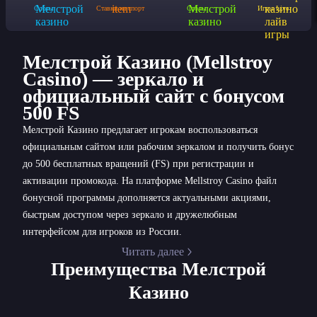
Слоты
Ставки на спорт
Столы
Игры Live
Мелстрой Казино (Mellstroy
Casino) — зеркало и
официальный сайт с бонусом
500 FS
Мелстрой Казино предлагает игрокам воспользоваться
официальным сайтом или рабочим зеркалом и получить бонус
до 500 бесплатных вращений (FS) при регистрации и
активации промокода. На платформе Mellstroy Casino файл
бонусной программы дополняется актуальными акциями,
быстрым доступом через зеркало и дружелюбным
интерфейсом для игроков из России.
Читать далее
Преимущества Мелстрой
Казино