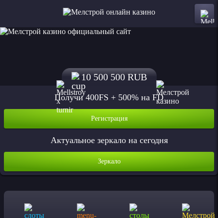
10 500 500 RUB
Получи 400FS + 500% на FD
Регистрация
Актуальное зеркало на сегодня
Зеркало