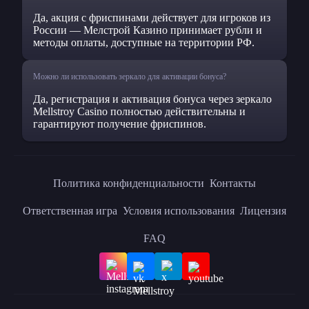
Да, акция с фриспинами действует для игроков из
России — Мелстрой Казино принимает рубли и
методы оплаты, доступные на территории РФ.
Можно ли использовать зеркало для активации бонуса?
Да, регистрация и активация бонуса через зеркало
Mellstroy Casino полностью действительны и
гарантируют получение фриспинов.
Политика конфиденциальности
Контакты
Ответственная игра
Условия использования
Лицензия
FAQ