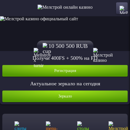
10 500 500 RUB
Получи 400FS + 500% на FD
Регистрация
Актуальное зеркало на сегодня
Зеркало