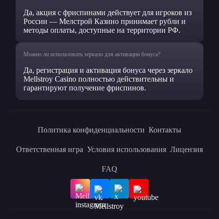
Да, акция с фриспинами действует для игроков из
России — Мелстрой Казино принимает рубли и
методы оплаты, доступные на территории РФ.
Можно ли использовать зеркало для активации бонуса?
Да, регистрация и активация бонуса через зеркало
Mellstroy Casino полностью действительны и
гарантируют получение фриспинов.
Политика конфиденциальности
Контакты
Ответственная игра
Условия использования
Лицензия
FAQ