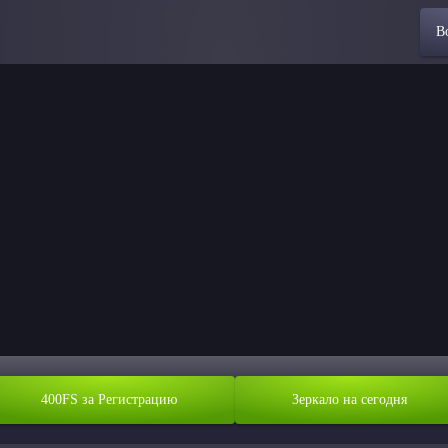
В
400FS за Регистрацию
Зеркало на сегодня