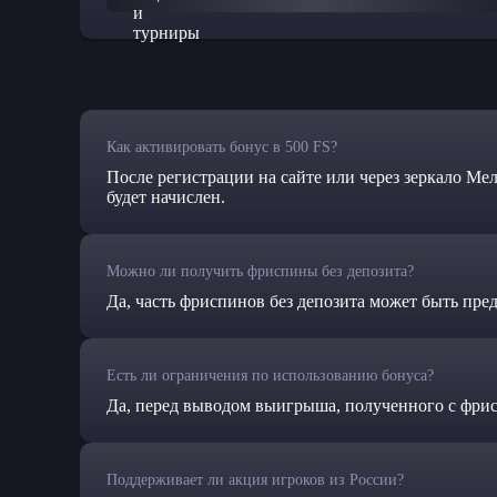
Как активировать бонус в 500 FS?
После регистрации на сайте или через зеркало М
будет начислен.
Можно ли получить фриспины без депозита?
Да, часть фриспинов без депозита может быть пред
Есть ли ограничения по использованию бонуса?
Да, перед выводом выигрыша, полученного с фрис
Поддерживает ли акция игроков из России?