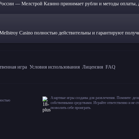
з России — Мелстрой Казино принимает рубли и методы оплаты,
о Mellstroy Casino полностью действительны и гарантируют полу
твенная игра
Условия использования
Лицензия
FAQ
Азартные игры созданы для развлечения. Помните: дела
лностью
собственными средствами. Играйте ответственно и не с
позволить себе проиграть.