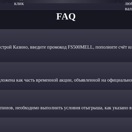
FAQ
елстрой Казино, введите промокод FS500MELL, пополните счёт и
ложена как часть временной акции, объявленной на официальном 
пинов, необходимо выполнить условия отыгрыша, как указано в