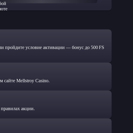
ли пройдите условие активации — бонус до 500 FS
сайте Mellstroy Casino.
 правилах акции.