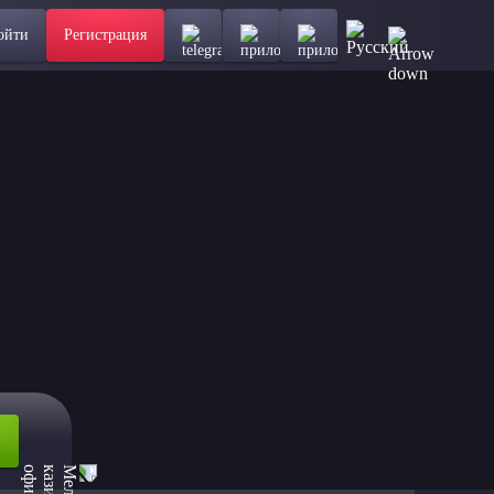
ойти
Регистрация