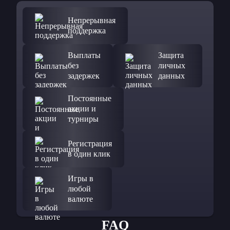
Непрерывная
поддержка
Выплаты
Защита
без
личных
задержек
данных
Постоянные
акции и
турниры
Регистрация
в один клик
Игры в
любой
валюте
FAQ