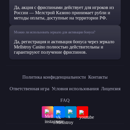
Да, акция с фриспинами действует для игроков из
России — Мелстрой Казино принимает рубли и
методы оплаты, доступные на территории РФ.
Можно ли использовать зеркало для активации бонуса?
Да, регистрация и активация бонуса через зеркало
Mellstroy Casino полностью действительны и
гарантируют получение фриспинов.
Политика конфиденциальности
Контакты
Ответственная игра
Условия использования
Лицензия
FAQ