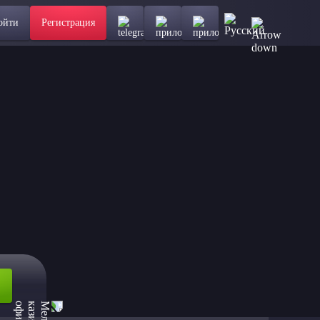
ойти
Регистрация