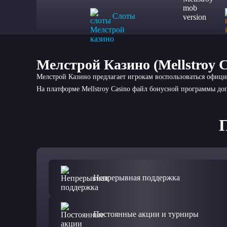
Слоты
Мелстрой Казино (Mellstroy 
Мелстрой Казино предлагает игрокам воспользоваться офици
На платформе Mellstroy Casino файл бонусной программы до
Непрерывная поддержка
Постоянные акции и турниры