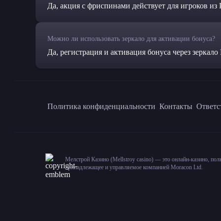
Да, акция с фриспинами действует для игроков и
Можно ли использовать зеркало для активации бонуса?
Да, регистрация и активация бонуса через зеркал
Политика конфиденциальности
Контакты
Ответс
Мелстрой Казино (Mellstroy casino) — это онлайн-казино, по
принадлежащее и управляемое компанией Moracon Ltd.