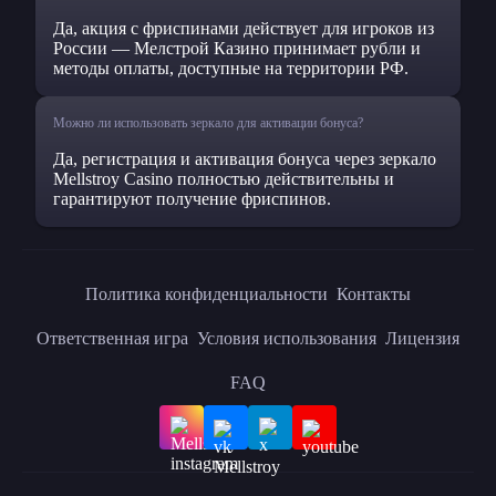
Да, акция с фриспинами действует для игроков из
России — Мелстрой Казино принимает рубли и
методы оплаты, доступные на территории РФ.
Можно ли использовать зеркало для активации бонуса?
Да, регистрация и активация бонуса через зеркало
Mellstroy Casino полностью действительны и
гарантируют получение фриспинов.
Политика конфиденциальности
Контакты
Ответственная игра
Условия использования
Лицензия
FAQ