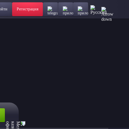
ойти
Регистрация