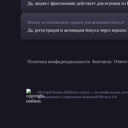
Да, акция с фриспинами действует для игроков и
Можно ли использовать зеркало для активации бонуса?
Да, регистрация и активация бонуса через зеркал
Политика конфиденциальности
Контакты
Ответс
Мелстрой Казино (Mellstroy casino) — это онлайн-казино, по
принадлежащее и управляемое компанией Moracon Ltd.