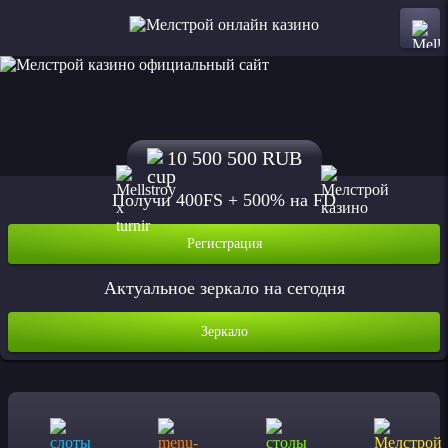
10 500 500 RUB
Получи 400FS + 500% на FD
Регистрация
Актуальное зеркало на сегодня
Зеркало