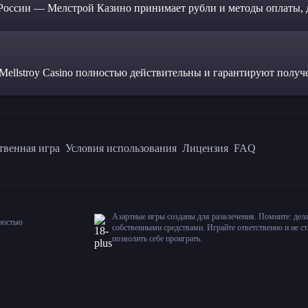
з России — Мелстрой Казино принимает рубли и методы оплаты,
о Mellstroy Casino полностью действительны и гарантируют полу
твенная игра
Условия использования
Лицензия
FAQ
Азартные игры созданы для развлечения. Помните: дела
лностью
собственными средствами. Играйте ответственно и не с
позволить себе проиграть.