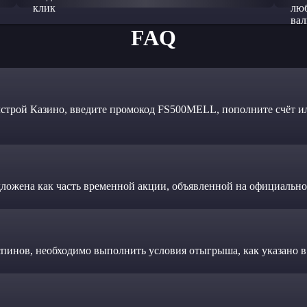
FAQ
елстрой Казино, введите промокод FS500MELL, пополните счёт и
ложена как часть временной акции, объявленной на официальном 
пинов, необходимо выполнить условия отыгрыша, как указано в