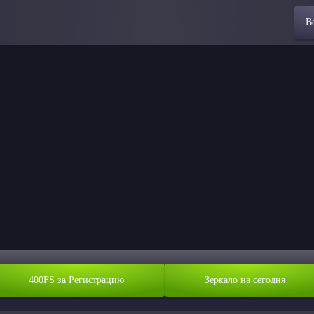
В
400FS за Регистрацию
Зеркало на сегодня