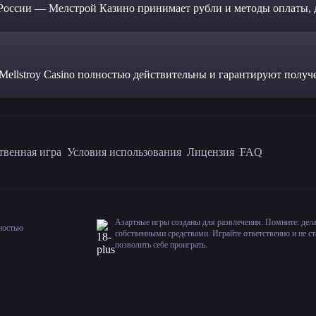
з России — Мелстрой Казино принимает рубли и методы оплаты,
о Mellstroy Casino полностью действительны и гарантируют полу
твенная игра
Условия использования
Лицензия
FAQ
Азартные игры созданы для развлечения. Помните: дела
лностью
собственными средствами. Играйте ответственно и не с
позволить себе проиграть.