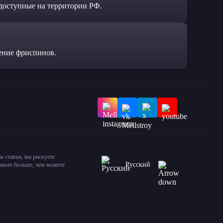
 доступные на территории РФ.
чение фриспинов.
я ставки, вы рискуете
Русский
тавьте больше, чем можете