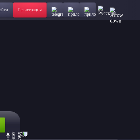
ойти
Регистрация