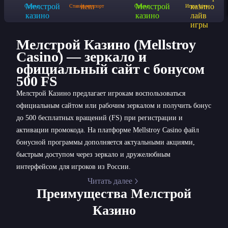
Слоты
Ставки на спорт
Столы
Игры Live
Мелстрой Казино (Mellstroy
Casino) — зеркало и
официальный сайт с бонусом
500 FS
Мелстрой Казино предлагает игрокам воспользоваться
официальным сайтом или рабочим зеркалом и получить бонус
до 500 бесплатных вращений (FS) при регистрации и
активации промокода. На платформе Mellstroy Casino файл
бонусной программы дополняется актуальными акциями,
быстрым доступом через зеркало и дружелюбным
интерфейсом для игроков из России.
Читать далее
Преимущества Мелстрой
Казино