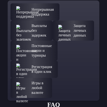
Непрерывная
поддержка
Выплаты
Защита
без
личных
задержек
данных
Постоянные
акции и
турниры
Регистрация
в один клик
Игры в
любой
валюте
FAQ