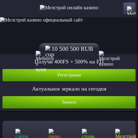
10 500 500 RUB
Получи 400FS + 500% на FD
Регистрация
Актуальное зеркало на сегодня
Зеркало