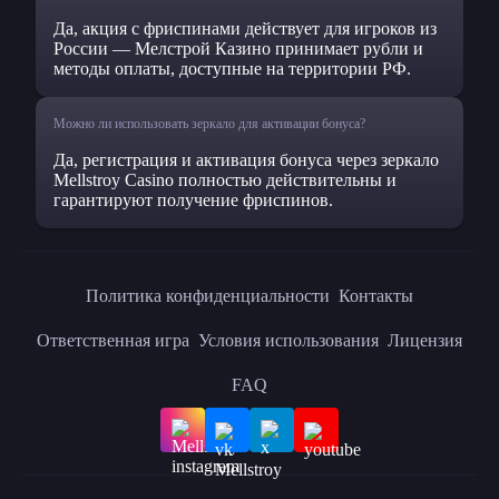
Да, акция с фриспинами действует для игроков из
России — Мелстрой Казино принимает рубли и
методы оплаты, доступные на территории РФ.
Можно ли использовать зеркало для активации бонуса?
Да, регистрация и активация бонуса через зеркало
Mellstroy Casino полностью действительны и
гарантируют получение фриспинов.
Политика конфиденциальности
Контакты
Ответственная игра
Условия использования
Лицензия
FAQ