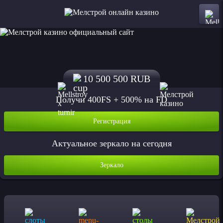
10 500 500 RUB
Получи 400FS + 500% на FD
Регистрация
Актуальное зеркало на сегодня
Зеркало