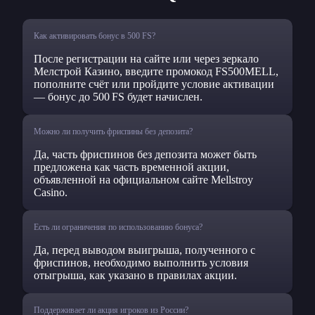
Как активировать бонус в 500 FS?
После регистрации на сайте или через зеркало
Мелстрой Казино, введите промокод FS500MELL,
пополните счёт или пройдите условие активации
— бонус до 500 FS будет начислен.
Можно ли получить фриспины без депозита?
Да, часть фриспинов без депозита может быть
предложена как часть временной акции,
объявленной на официальном сайте Mellstroy
Casino.
Есть ли ограничения по использованию бонуса?
Да, перед выводом выигрыша, полученного с
фриспинов, необходимо выполнить условия
отыгрыша, как указано в правилах акции.
Поддерживает ли акция игроков из России?