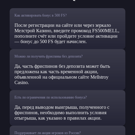
Как активировать бонус в 500 FS?
После регистрации на сайте или через зеркало
Мелстрой Казино, введите промокод FS500MELL,
пополните счёт или пройдите условие активации
— бонус до 500 FS будет начислен.
Можно ли получить фриспины без депозита?
Да, часть фриспинов без депозита может быть
предложена как часть временной акции,
объявленной на официальном сайте Mellstroy
Casino.
Есть ли ограничения по использованию бонуса?
Да, перед выводом выигрыша, полученного с
фриспинов, необходимо выполнить условия
отыгрыша, как указано в правилах акции.
Поддерживает ли акция игроков из России?