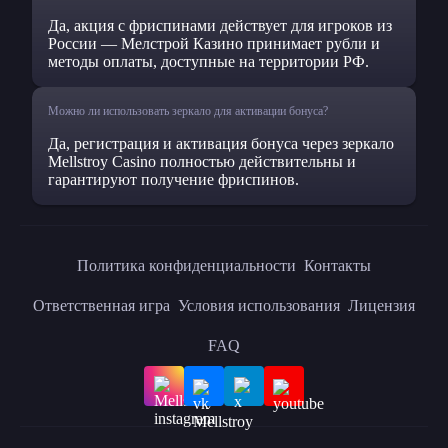
Да, акция с фриспинами действует для игроков из
России — Мелстрой Казино принимает рубли и
методы оплаты, доступные на территории РФ.
Можно ли использовать зеркало для активации бонуса?
Да, регистрация и активация бонуса через зеркало
Mellstroy Casino полностью действительны и
гарантируют получение фриспинов.
Политика конфиденциальности
Контакты
Ответственная игра
Условия использования
Лицензия
FAQ