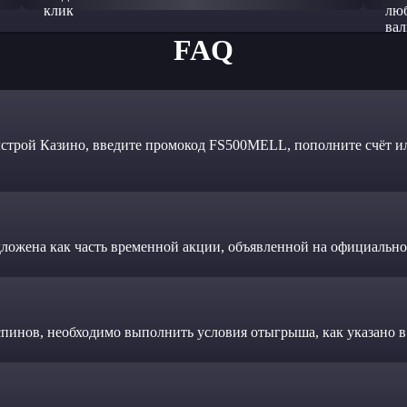
FAQ
елстрой Казино, введите промокод FS500MELL, пополните счёт и
ложена как часть временной акции, объявленной на официальном 
пинов, необходимо выполнить условия отыгрыша, как указано в