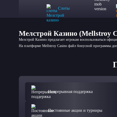
Слоты
Мелстрой Казино (Mellstroy 
Мелстрой Казино предлагает игрокам воспользоваться офици
На платформе Mellstroy Casino файл бонусной программы до
Непрерывная поддержка
Постоянные акции и турниры