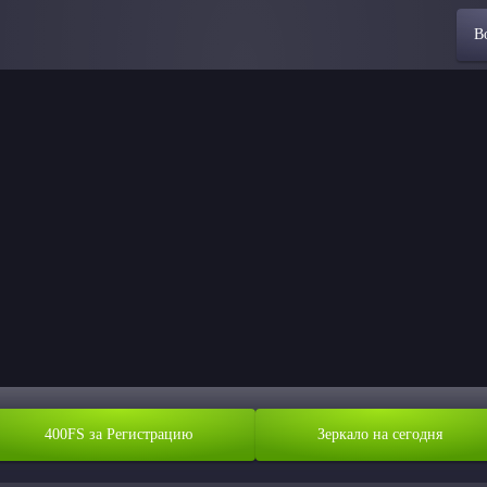
В
400FS за Регистрацию
Зеркало на сегодня