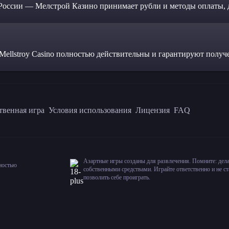
з России — Мелстрой Казино принимает рубли и методы оплаты,
о Mellstroy Casino полностью действительны и гарантируют полу
твенная игра
Условия использования
Лицензия
FAQ
Азартные игры созданы для развлечения. Помните: дела
лностью
собственными средствами. Играйте ответственно и не с
позволить себе проиграть.