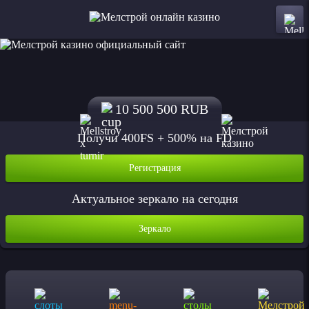
10 500 500 RUB
Получи 400FS + 500% на FD
Регистрация
Актуальное зеркало на сегодня
Зеркало